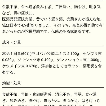
食欲不振、食べ過ぎ飲みすぎ、二日酔い、胸やけ、吐き気
など、胃の症状に。
医薬品配置販売業、昔でいう置き薬、売薬さんが盛んな地
域は日本で4か所ありました。そのうち、奈良の置き薬で有
名だったのが陀羅尼助です。伝統のある家庭薬です。
成分・分量
本品１日量(60丸)中 オウバク軟エキス 2.100g、センブリ末
0.030g、ソウジュツ末 0.400g、ゲンノショウコ末 1.000g、
ケツメイシ末 0.670g、添加物としてセラック、薬用炭を含
有する。
効能・効果
食欲不振、胃部・腹部膨満感、消化不良、胃弱、食べ過
ぎ、飲み過ぎ、胸やけ、胃もたれ、胸つかえ、はきけ（む