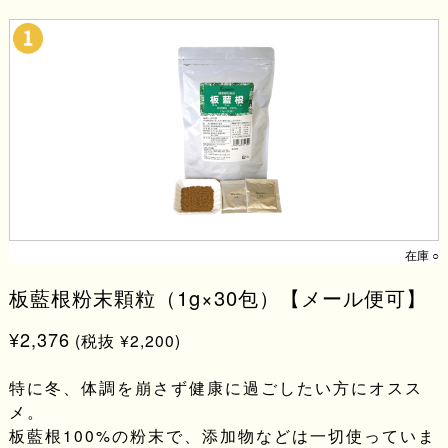
在庫 ○
板藍根粉末顆粒（1g×30包）【メール便可】
¥2,376
(税抜 ¥2,200)
特に冬、体調を崩さず健康に過ごしたい方にオスス
メ。
板藍根100%の粉末で、添加物などは一切使っていま