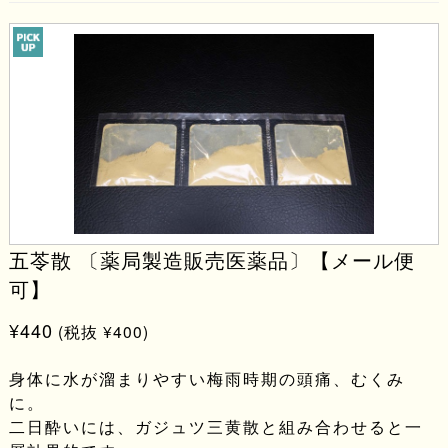
五苓散 〔薬局製造販売医薬品〕【メール便
可】
¥440
(税抜 ¥400)
身体に水が溜まりやすい梅雨時期の頭痛、むくみ
に。
二日酔いには、ガジュツ三黄散と組み合わせると一