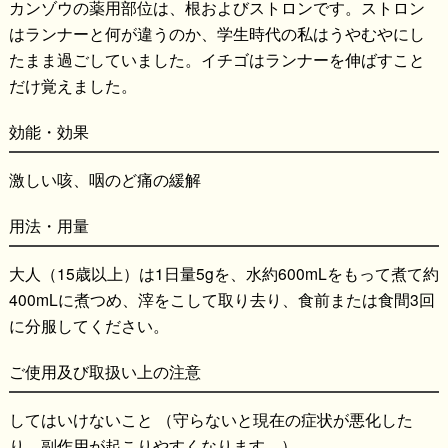
カンゾウの薬用部位は、根およびストロンです。ストロン
はランナーと何が違うのか、学生時代の私はうやむやにし
たまま過ごしていました。イチゴはランナーを伸ばすこと
だけ覚えました。
効能・効果
激しい咳、咽のど痛の緩解
用法・用量
大人（15歳以上）は1日量5gを、水約600mLをもって煮て約
400mLに煮つめ、滓をこして取り去り、食前または食間3回
に分服してください。
ご使用及び取扱い上の注意
してはいけないこと （守らないと現在の症状が悪化した
り、副作用が起こりやすくなります。）