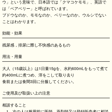
ウ」という意味で、日本語では「クマコケモモ」、英語で
は「ベアベリー」と呼ばれています。
ブドウなのか、モモなのか、ベリーなのか。ウルシでない
ことはわかります。
効能・効果
残尿感，排尿に際し不快感のあるもの
用法・用量
大人（15歳以上）は1日量15gを、水約600mLをもって煮て
約400mLに煮つめ、滓をこして取り去り
食前または食間3回に分服してください。
ご使用及び取扱い上の注意
相談すること
1．次の人は服用前に医師、薬剤師又は登録販売者に相談